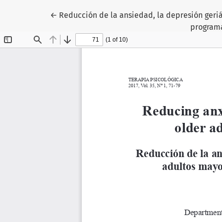
Volver a los detalles del artículo
←
Reducción de la ansiedad, la depresión geri
program