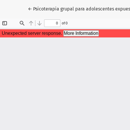
Volver a los detalles del artículo
←
Psicoterapia grupal para adolescentes expuest