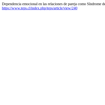
Dependencia emocional en las relaciones de pareja como Síndrome de
https://www.teps.cl/index.php/teps/article/view/240