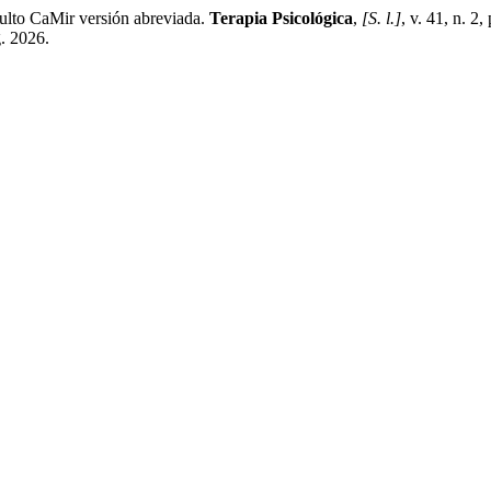
dulto CaMir versión abreviada.
Terapia Psicológica
,
[S. l.]
, v. 41, n. 2
. 2026.