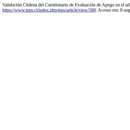
Validación Chilena del Cuestionario de Evaluación de Apego en el a
https://www.teps.cl/index.php/teps/article/view/588
. Acesso em: 8 aug