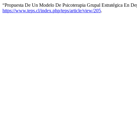
“Propuesta De Un Modelo De Psicoterapia Grupal Estratégica En De
https://www.teps.cl/index.php/teps/article/view/205
.