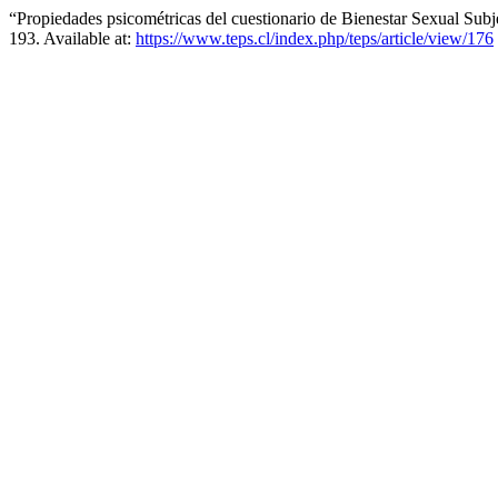
“Propiedades psicométricas del cuestionario de Bienestar Sexual Subj
193. Available at:
https://www.teps.cl/index.php/teps/article/view/176