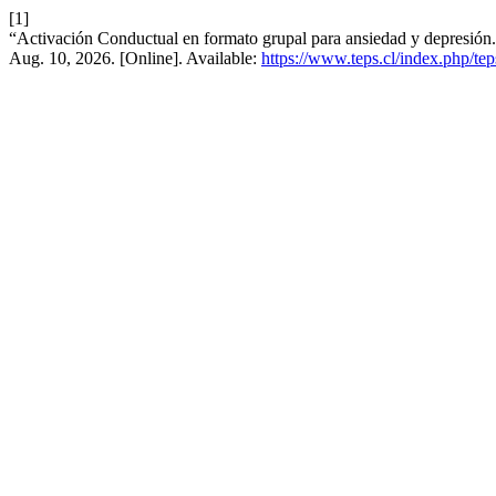
[1]
“Activación Conductual en formato grupal para ansiedad y depresión.
Aug. 10, 2026. [Online]. Available:
https://www.teps.cl/index.php/tep