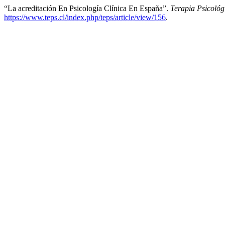
“La acreditación En Psicología Clínica En España”.
Terapia Psicológ
https://www.teps.cl/index.php/teps/article/view/156
.