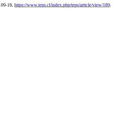
 109-18,
https://www.teps.cl/index.php/teps/article/view/189
.