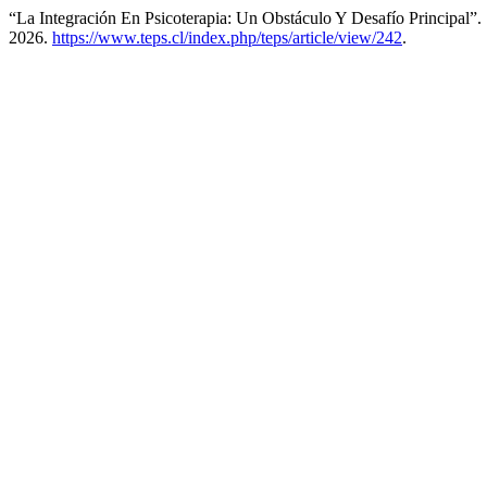
“La Integración En Psicoterapia: Un Obstáculo Y Desafío Principal”.
2026.
https://www.teps.cl/index.php/teps/article/view/242
.