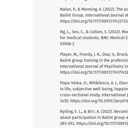
Nalan, P., & Manning, A. (2022). The 
Balint Group. International Journal o
https://doi.org/10.1177/009121742211
Ng, L., Seu, C., & Cullum, S. (2022). M
for medical students. BMC Medical Ed
03508-2
Player, M., Freedy, J. R., Diaz, V., Bro
Balint group training in the profes
International Journal of Psychiatry in
https://doi.org/10.1177/0091217417745
Popa-Velea, O., Mihăilescu, A. I., Diac
in life, subjective well-being, happi
cross-sectional study. International
3455.
https://doi.org/10.3390/ijerph
Ryding, E. L., & Birr, A. (2022). Beco
about participation in Balint group w
283–292.
https://doi.org/10.1177/0091