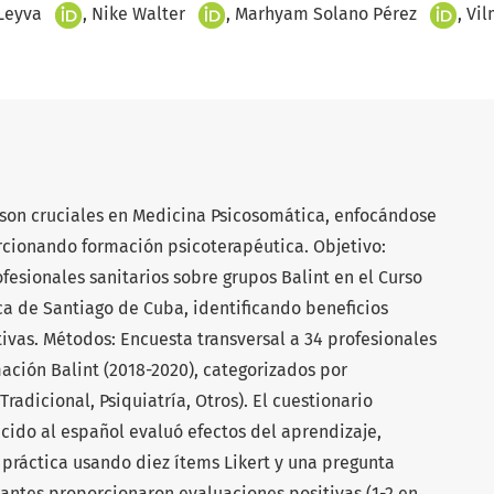
+
+
+
 Leyva
Nike Walter
Marhyam Solano Pérez
Vil
 son cruciales en Medicina Psicosomática, enfocándose
orcionando formación psicoterapéutica. Objetivo:
fesionales sanitarios sobre grupos Balint en el Curso
a de Santiago de Cuba, identificando beneficios
ivas. Métodos: Encuesta transversal a 34 profesionales
ación Balint (2018-2020), categorizados por
adicional, Psiquiatría, Otros). El cuestionario
cido al español evaluó efectos del aprendizaje,
 práctica usando diez ítems Likert y una pregunta
pantes proporcionaron evaluaciones positivas (1-2 en