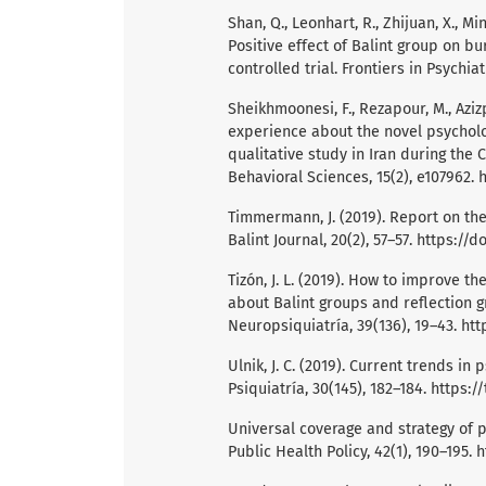
Shan, Q., Leonhart, R., Zhijuan, X., Minj
Positive effect of Balint group on b
controlled trial. Frontiers in Psychiat
Sheikhmoonesi, F., Rezapour, M., Azizp
experience about the novel psycholog
qualitative study in Iran during the 
Behavioral Sciences, 15(2), e107962.
h
Timmermann, J. (2019). Report on th
Balint Journal, 20(2), 57–57.
https://d
Tizón, J. L. (2019). How to improve th
about Balint groups and reflection g
Neuropsiquiatría, 39(136), 19–43.
htt
Ulnik, J. C. (2019). Current trends i
Psiquiatría, 30(145), 182–184.
https:/
Universal coverage and strategy of p
Public Health Policy, 42(1), 190–195.
h