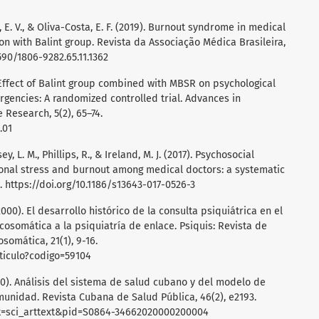
lo, E. V., & Oliva-Costa, E. F. (2019). Burnout syndrome in medical
on with Balint group. Revista da Associação Médica Brasileira,
1590/1806-9282.65.11.1362
). Effect of Balint group combined with MBSR on psychological
ergencies: A randomized controlled trial. Advances in
Research, 5(2), 65–74.
.01
sey, L. M., Phillips, R., & Ireland, M. J. (2017). Psychosocial
onal stress and burnout among medical doctors: a systematic
4.
https://doi.org/10.1186/s13643-017-0526-3
2000). El desarrollo histórico de la consulta psiquiátrica en el
cosomática a la psiquiatría de enlace. Psiquis: Revista de
somática, 21(1), 9-16.
rticulo?codigo=59104
. (2020). Análisis del sistema de salud cubano y del modelo de
munidad. Revista Cubana de Salud Pública, 46(2), e2193.
ript=sci_arttext&pid=S0864-34662020000200004