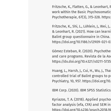
Fritzsche, K., Flatten, G., & Leonhart
work within the Basic Psychosomatic
Psychotherapie, 67(3), 315–328.
https
Fritzsche, K., Shi, L., Löhlein, J., Wei, J.
& Leonhart, R. (2021). How can learn
Balint group questionnaire in China.
https://doi.org/10.1186/s12909-021-0
Gómez Esteban, R. (2020). Psychothera
and care programs. Revista de la Aso
https://dx.doi.org/10.4321/s0211-57
Huang, L., Harsh, J., Cui, H., Wu, J., T
controlled trial of Balint groups to 
Psychiatry, 10, 957.
https://doi.org/10
IBM Corp. (2020). IBM SPSS Statistic
Kyriazos, T. A. (2018). Applied psyc
factor analysis (efa, CFA) and SEM in
https://doi.org/10.4236/psych.2018.9