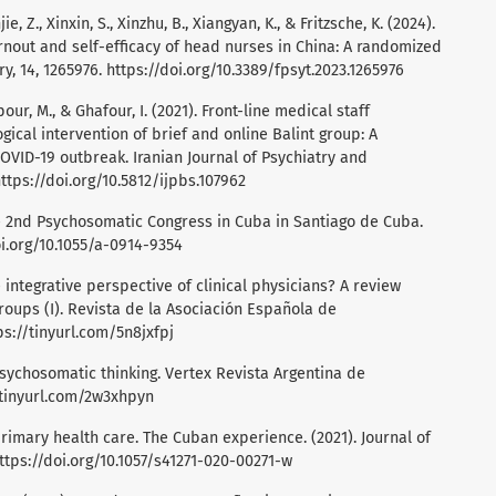
ie, Z., Xinxin, S., Xinzhu, B., Xiangyan, K., & Fritzsche, K. (2024).
urnout and self-efficacy of head nurses in China: A randomized
ry, 14, 1265976.
https://doi.org/10.3389/fpsyt.2023.1265976
our, M., & Ghafour, I. (2021). Front-line medical staff
ical intervention of brief and online Balint group: A
COVID-19 outbreak. Iranian Journal of Psychiatry and
ttps://doi.org/10.5812/ijpbs.107962
e 2nd Psychosomatic Congress in Cuba in Santiago de Cuba.
oi.org/10.1055/a-0914-9354
e integrative perspective of clinical physicians? A review
roups (I). Revista de la Asociación Española de
ps://tinyurl.com/5n8jxfpj
n psychosomatic thinking. Vertex Revista Argentina de
/tinyurl.com/2w3xhpyn
rimary health care. The Cuban experience. (2021). Journal of
ttps://doi.org/10.1057/s41271-020-00271-w