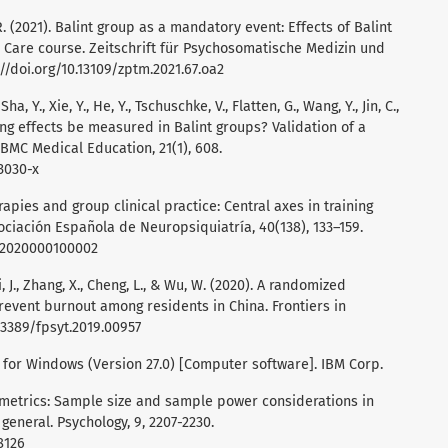
, R. (2021). Balint group as a mandatory event: Effects of Balint
 Care course. Zeitschrift für Psychosomatische Medizin und
://doi.org/10.13109/zptm.2021.67.oa2
, Sha, Y., Xie, Y., He, Y., Tschuschke, V., Flatten, G., Wang, Y., Jin, C.,
ing effects be measured in Balint groups? Validation of a
 BMC Medical Education, 21(1), 608.
3030-x
pies and group clinical practice: Central axes in training
ciación Española de Neuropsiquiatría, 40(138), 133–159.
352020000100002
hai, J., Zhang, X., Cheng, L., & Wu, W. (2020). A randomized
prevent burnout among residents in China. Frontiers in
.3389/fpsyt.2019.00957
s for Windows (Version 27.0) [Computer software]. IBM Corp.
hometrics: Sample size and sample power considerations in
 general. Psychology, 9, 2207-2230.
8126