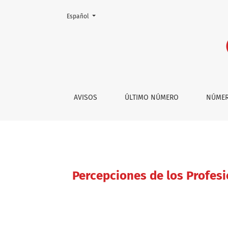
Cambiar el idioma. El actual es:
Español
Percepciones de los Profesionales Sanitarios
AVISOS
ÚLTIMO NÚMERO
NÚMER
Percepciones de los Profesi