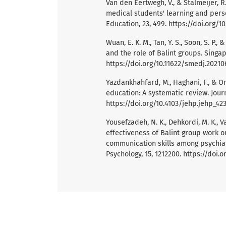
Van den Eertwegh, V., & Stalmeijer, 
medical students' learning and pers
Education, 23, 499.
https://doi.org/1
Wuan, E. K. M., Tan, Y. S., Soon, S. P.,
and the role of Balint groups. Singap
https://doi.org/10.11622/smedj.20210
Yazdankhahfard, M., Haghani, F., & Om
education: A systematic review. Jour
https://doi.org/10.4103/jehp.jehp_42
Yousefzadeh, N. K., Dehkordi, M. K., Va
effectiveness of Balint group work on
communication skills among psychiatr
Psychology, 15, 1212200.
https://doi.o