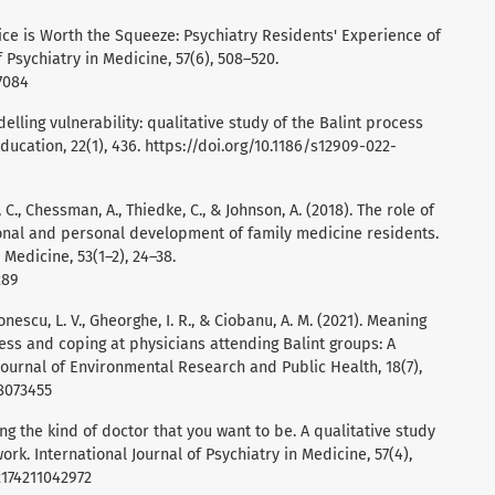
Juice is Worth the Squeeze: Psychiatry Residents' Experience of
f Psychiatry in Medicine, 57(6), 508–520.
27084
odelling vulnerability: qualitative study of the Balint process
ucation, 22(1), 436.
https://doi.org/10.1186/s12909-022-
ck, C., Chessman, A., Thiedke, C., & Johnson, A. (2018). The role of
sional and personal development of family medicine residents.
 Medicine, 53(1–2), 24–38.
289
onescu, L. V., Gheorghe, I. R., & Ciobanu, A. M. (2021). Meaning
ness and coping at physicians attending Balint groups: A
 Journal of Environmental Research and Public Health, 18(7),
18073455
ming the kind of doctor that you want to be. A qualitative study
ork. International Journal of Psychiatry in Medicine, 57(4),
2174211042972