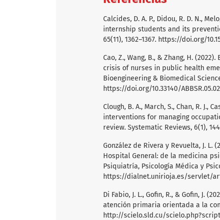
Calcides, D. A. P., Didou, R. D. N., Me
internship students and its preventi
65(11), 1362–1367.
https://doi.org/10.
Cao, Z., Wang, B., & Zhang, H. (2022
crisis of nurses in public health em
Bioengineering & Biomedical Science 
https://doi.org/10.33140/ABBSR.05.02
Clough, B. A., March, S., Chan, R. J., Ca
interventions for managing occupati
review. Systematic Reviews, 6(1), 14
González de Rivera y Revuelta, J. L. (
Hospital General: de la medicina psi
Psiquiatría, Psicología Médica y Psico
https://dialnet.unirioja.es/servlet/a
Di Fabio, J. L., Gofin, R., & Gofin, J
atención primaria orientada a la co
http://scielo.sld.cu/scielo.php?sc