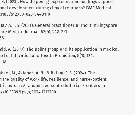
R. E. (2023). How do peer group reflection meetings support
onal development during clinical rotations? BMC Medical
0.1186/s12909-023-04481-0
 & Tay, A. T. S. (2021). General practitioner burnout in Singapore
ore Medical Journal, 62(5), 248–251.
66
id, A. (2019). The Balint group and its application in medical
nal of Education and Health Promotion, 8(1), 124.
3_18
hedi, M., Astaneh, A. N., & Bateni, F. S. (2024). The
 the quality of work life, resilience, and nurse-patient
ic nurses: A randomized controlled trial. Frontiers in
rg/10.3389/fpsyg.2024.1212200