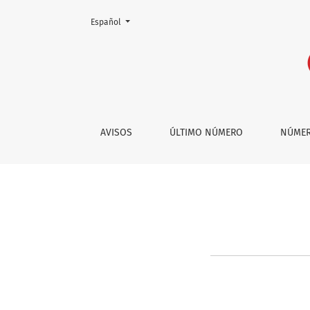
Cambiar el idioma. El actual es:
Español
Costos de publicación
AVISOS
ÚLTIMO NÚMERO
NÚMER