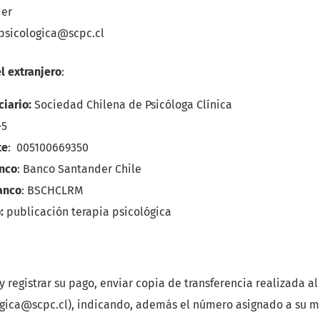
der
apsicologica@scpc.cl
l extranjero
:
iario:
Sociedad Chilena de Psicóloga Clínica
-5
te
: 005100669350
nco
: Banco Santander Chile
anco
: BSCHCLRM
:
publicación terapia psicológica
r y registrar su pago, enviar copia de transferencia realizada a
ogica@scpc.cl
), indicando, además el número asignado a su m