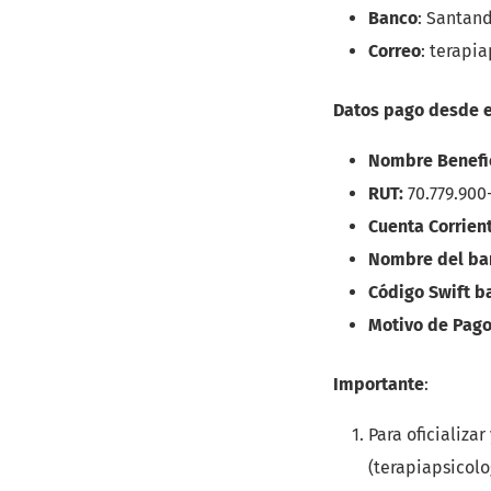
Banco
: Santan
Correo
: terapi
Datos pago desde e
Nombre Benefic
RUT:
70.779.900
Cuenta Corrien
Nombre del ba
Código Swift b
Motivo de Pago
Importante
:
Para oficializa
(
terapiapsicol