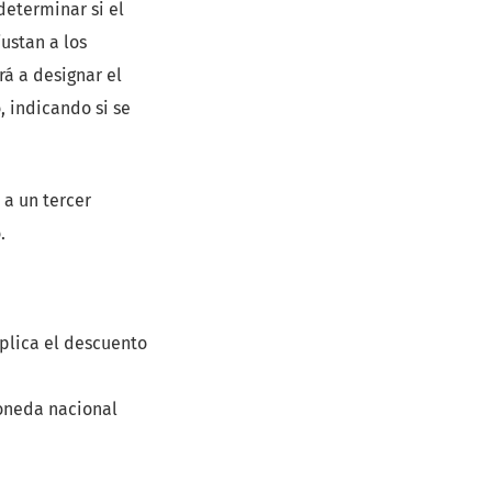
determinar si el
justan a los
rá a designar el
, indicando si se
 a un tercer
.
plica el descuento
moneda nacional