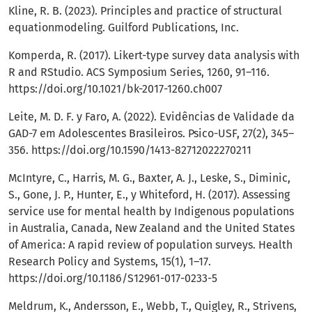
Kline, R. B. (2023). Principles and practice of structural
equationmodeling. Guilford Publications, Inc.
Komperda, R. (2017). Likert-type survey data analysis with
R and RStudio. ACS Symposium Series, 1260, 91–116.
https://doi.org/10.1021/bk-2017-1260.ch007
Leite, M. D. F. y Faro, A. (2022). Evidências de Validade da
GAD-7 em Adolescentes Brasileiros. Psico-USF, 27(2), 345–
356.
https://doi.org/10.1590/1413-82712022270211
McIntyre, C., Harris, M. G., Baxter, A. J., Leske, S., Diminic,
S., Gone, J. P., Hunter, E., y Whiteford, H. (2017). Assessing
service use for mental health by Indigenous populations
in Australia, Canada, New Zealand and the United States
of America: A rapid review of population surveys. Health
Research Policy and Systems, 15(1), 1–17.
https://doi.org/10.1186/S12961-017-0233-5
Meldrum, K., Andersson, E., Webb, T., Quigley, R., Strivens,