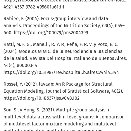
4921-4337-9782-495601a61dff
Rabiee, F. (2004). Focus-group interview and data
analysis. Proceedings of the Nutrition Society, 63(4), 655–
660.
https://doi.org/10.1079/pns2004399
Ratti, M. F. G., Manelli, R. Y. P., Peña, F. R. V. y Pozo, E. C.
(2024). Modelos MIMIC: de la neurociencia a las ciencias
de la salud. Revista Del Hospital Italiano de Buenos Aires,
44(4), e0000344.
https://doi.org/10.51987/rev.hosp.ital.b.aires.v44i4.344
Rossel, Y. (2012). lavaan: An R Package for Structural
Equation Modeling. Journal of Sratistical Software, 48(2).
https://doi.org/10.18637/jss.v048.i02
Son, S., y Hong, S. (2021). Multiple group snalysis in
multilevel data across within-level groups: A comparison
of multilevel factor mixture modeling and multilevel
multiple-indicators multiple-causes modeling.