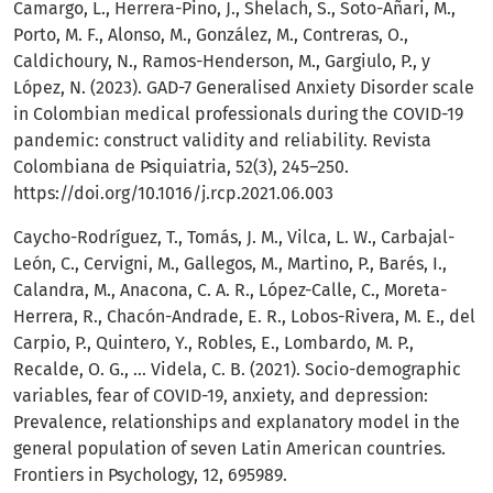
Camargo, L., Herrera-Pino, J., Shelach, S., Soto-Añari, M.,
Porto, M. F., Alonso, M., González, M., Contreras, O.,
Caldichoury, N., Ramos-Henderson, M., Gargiulo, P., y
López, N. (2023). GAD-7 Generalised Anxiety Disorder scale
in Colombian medical professionals during the COVID-19
pandemic: construct validity and reliability. Revista
Colombiana de Psiquiatria, 52(3), 245–250.
https://doi.org/10.1016/j.rcp.2021.06.003
Caycho-Rodríguez, T., Tomás, J. M., Vilca, L. W., Carbajal-
León, C., Cervigni, M., Gallegos, M., Martino, P., Barés, I.,
Calandra, M., Anacona, C. A. R., López-Calle, C., Moreta-
Herrera, R., Chacón-Andrade, E. R., Lobos-Rivera, M. E., del
Carpio, P., Quintero, Y., Robles, E., Lombardo, M. P.,
Recalde, O. G., … Videla, C. B. (2021). Socio-demographic
variables, fear of COVID-19, anxiety, and depression:
Prevalence, relationships and explanatory model in the
general population of seven Latin American countries.
Frontiers in Psychology, 12, 695989.