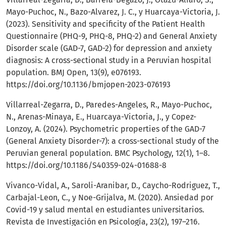
Mayo-Puchoc, N., Bazo-Alvarez, J. C., y Huarcaya-Victoria, J.
(2023). Sensitivity and specificity of the Patient Health
Questionnaire (PHQ-9, PHQ-8, PHQ-2) and General Anxiety
Disorder scale (GAD-7, GAD-2) for depression and anxiety
diagnosis: A cross-sectional study in a Peruvian hospital
population. BMJ Open, 13(9), e076193.
https://doi.org/10.1136/bmjopen-2023-076193
Villarreal-Zegarra, D., Paredes-Angeles, R., Mayo-Puchoc,
N., Arenas-Minaya, E., Huarcaya-Victoria, J., y Copez-
Lonzoy, A. (2024). Psychometric properties of the GAD-7
(General Anxiety Disorder-7): a cross-sectional study of the
Peruvian general population. BMC Psychology, 12(1), 1–8.
https://doi.org/10.1186/S40359-024-01688-8
Vivanco-Vidal, A., Saroli-Aranibar, D., Caycho-Rodriguez, T.,
Carbajal-Leon, C., y Noe-Grijalva, M. (2020). Ansiedad por
Covid-19 y salud mental en estudiantes universitarios.
Revista de Investigación en Psicología, 23(2), 197–216.