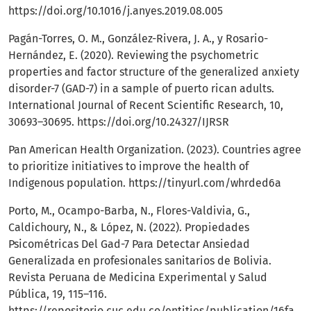
https://doi.org/10.1016/j.anyes.2019.08.005
Pagán-Torres, O. M., González-Rivera, J. A., y Rosario-
Hernández, E. (2020). Reviewing the psychometric
properties and factor structure of the generalized anxiety
disorder-7 (GAD-7) in a sample of puerto rican adults.
International Journal of Recent Scientific Research, 10,
30693–30695.
https://doi.org/10.24327/IJRSR
Pan American Health Organization. (2023). Countries agree
to prioritize initiatives to improve the health of
Indigenous population.
https://tinyurl.com/whrded6a
Porto, M., Ocampo-Barba, N., Flores-Valdivia, G.,
Caldichoury, N., & López, N. (2022). Propiedades
Psicométricas Del Gad-7 Para Detectar Ansiedad
Generalizada en profesionales sanitarios de Bolivia.
Revista Peruana de Medicina Experimental y Salud
Pública, 19, 115–116.
https://repositorio.cuc.edu.co/entities/publication/16fa7a