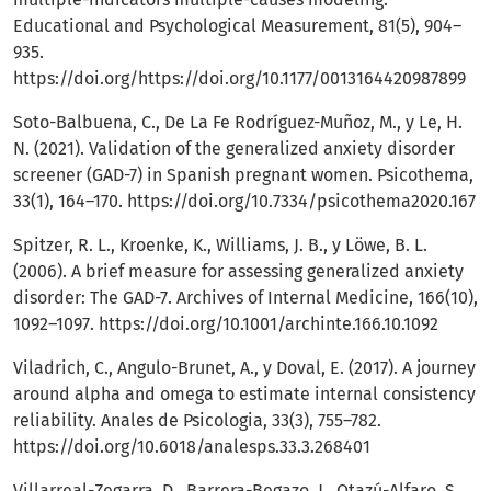
Educational and Psychological Measurement, 81(5), 904–
935.
https://doi.org/https://doi.org/10.1177/0013164420987899
Soto-Balbuena, C., De La Fe Rodríguez-Muñoz, M., y Le, H.
N. (2021). Validation of the generalized anxiety disorder
screener (GAD-7) in Spanish pregnant women. Psicothema,
33(1), 164–170.
https://doi.org/10.7334/psicothema2020.167
Spitzer, R. L., Kroenke, K., Williams, J. B., y Löwe, B. L.
(2006). A brief measure for assessing generalized anxiety
disorder: The GAD-7. Archives of Internal Medicine, 166(10),
1092–1097.
https://doi.org/10.1001/archinte.166.10.1092
Viladrich, C., Angulo-Brunet, A., y Doval, E. (2017). A journey
around alpha and omega to estimate internal consistency
reliability. Anales de Psicologia, 33(3), 755–782.
https://doi.org/10.6018/analesps.33.3.268401
Villarreal-Zegarra, D., Barrera-Begazo, J., Otazú-Alfaro, S.,