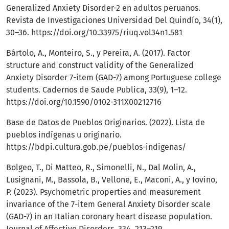
Generalized Anxiety Disorder-2 en adultos peruanos.
Revista de Investigaciones Universidad Del Quindío, 34(1),
30–36.
https://doi.org/10.33975/riuq.vol34n1.581
Bártolo, A., Monteiro, S., y Pereira, A. (2017). Factor
structure and construct validity of the Generalized
Anxiety Disorder 7-item (GAD-7) among Portuguese college
students. Cadernos de Saude Publica, 33(9), 1–12.
https://doi.org/10.1590/0102-311X00212716
Base de Datos de Pueblos Originarios. (2022). Lista de
pueblos indígenas u originario.
https://bdpi.cultura.gob.pe/pueblos-indigenas/
Bolgeo, T., Di Matteo, R., Simonelli, N., Dal Molin, A.,
Lusignani, M., Bassola, B., Vellone, E., Maconi, A., y Iovino,
P. (2023). Psychometric properties and measurement
invariance of the 7-item General Anxiety Disorder scale
(GAD-7) in an Italian coronary heart disease population.
Journal of Affective Disorders, 334, 213–219.