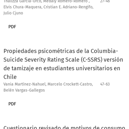
Thalizza García-Urco, Medaly Romero-Romero ,
27-46
Elvis Chura-Maquera, Cristian E. Adriano-Rengifo,
Julio Cjuno
PDF
Propiedades psicométricas de la Columbia-
Suicide Severity Rating Scale (C-SSRS) versión
de tamizaje en estudiantes universitarios en
Chile
Vania Martínez-Nahuel, Marcelo Crockett-Castro,
47-63
Belén Vargas-Gallegos
PDF
Cuestionario revisado de motivos de consumo