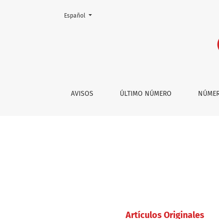
Cambiar el idioma. El actual es:
Español
Vol. 30 Núm. 1 (2012)
AVISOS
ÚLTIMO NÚMERO
NÚMER
Artí­culos Originales