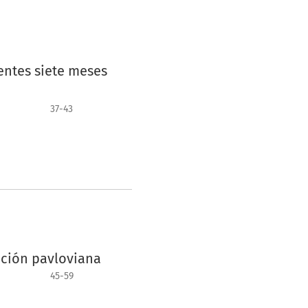
entes siete meses
37-43
ución pavloviana
45-59