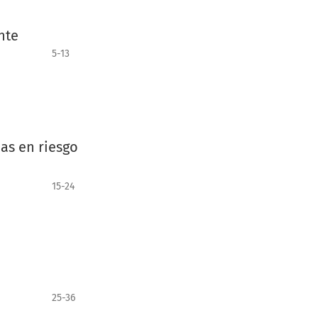
nte
5-13
as en riesgo
15-24
25-36