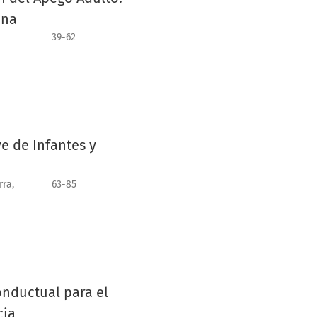
ena
39-62
e de Infantes y
rra,
63-85
onductual para el
cia