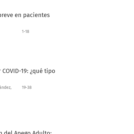
breve en pacientes
1-18
 COVID-19: ¿qué tipo
ández,
19-38
n del Apego Adulto: