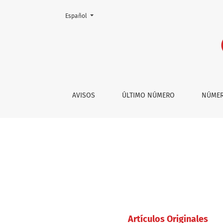
Cambiar el idioma. El actual es:
Español
Vol. 41 Núm. 1 (2023)
AVISOS
ÚLTIMO NÚMERO
NÚMER
Artí­culos Originales