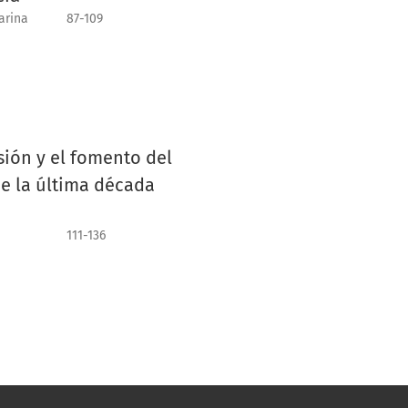
arina
87-109
sión y el fomento del
de la última década
111-136