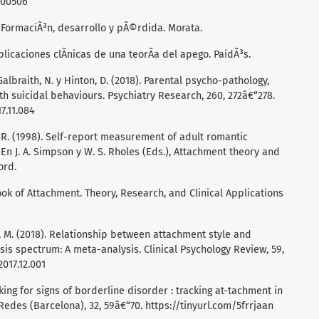
400506
s: FormaciÃ³n, desarrollo y pÃ©rdida. Morata.
plicaciones clÃ­nicas de una teorÃ­a del apego. PaidÃ³s.
 Galbraith, N. y Hinton, D. (2018). Parental psycho-pathology,
h suicidal behaviours. Psychiatry Research, 260, 272â€“278.
7.11.084
 P. R. (1998). Self-report measurement of adult romantic
 En J. A. Simpson y W. S. Rholes (Eds.), Attachment theory and
ord.
book of Attachment. Theory, Research, and Clinical Applications
o, M. (2018). Relationship between attachment style and
is spectrum: A meta-analysis. Clinical Psychology Review, 59,
2017.12.001
Looking for signs of borderline disorder : tracking at-tachment in
Redes (Barcelona), 32, 59â€“70.
https://tinyurl.com/5frrjaan