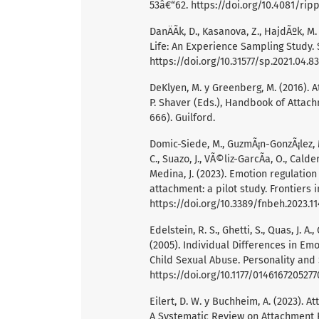
53â€“62.
https://doi.org/10.4081/rip
DanÄÃ­k, D., Kasanova, Z., HajdÃºk, M.
Life: An Experience Sampling Study. 
https://doi.org/10.31577/sp.2021.04.8
DeKlyen, M. y Greenberg, M. (2016). 
P. Shaver (Eds.), Handbook of Attach
666). Guilford.
Domic-Siede, M., GuzmÃ¡n-GonzÃ¡lez, M.
C., Suazo, J., VÃ©liz-GarcÃ­a, O., Cald
Medina, J. (2023). Emotion regulatio
attachment: a pilot study. Frontiers 
https://doi.org/10.3389/fnbeh.2023.1
Edelstein, R. S., Ghetti, S., Quas, J. A
(2005). Individual Differences in E
Child Sexual Abuse. Personality and S
https://doi.org/10.1177/014616720527
Eilert, D. W. y Buchheim, A. (2023). 
A Systematic Review on Attachment R