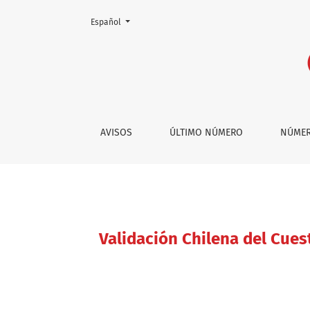
Cambiar el idioma. El actual es:
Español
Validación Chilena del Cuestionario de Evalu
AVISOS
ÚLTIMO NÚMERO
NÚMER
Validación Chilena del Cues