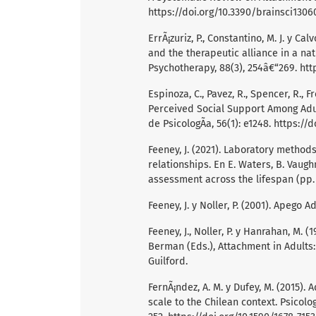
https://doi.org/10.3390/brainsci130
ErrÃ¡zuriz, P., Constantino, M. J. y C
and the therapeutic alliance in a na
Psychotherapy, 88(3), 254â€“269.
htt
Espinoza, C., Pavez, R., Spencer, R., 
Perceived Social Support Among Adu
de PsicologÃ­a, 56(1): e1248.
https://d
Feeney, J. (2021). Laboratory method
relationships. En E. Waters, B. Vaug
assessment across the lifespan (pp. 
Feeney, J. y Noller, P. (2001). Apego
Feeney, J., Noller, P. y Hanrahan, M. 
Berman (Eds.), Attachment in Adults:
Guilford.
FernÃ¡ndez, A. M. y Dufey, M. (2015).
scale to the Chilean context. Psicolo