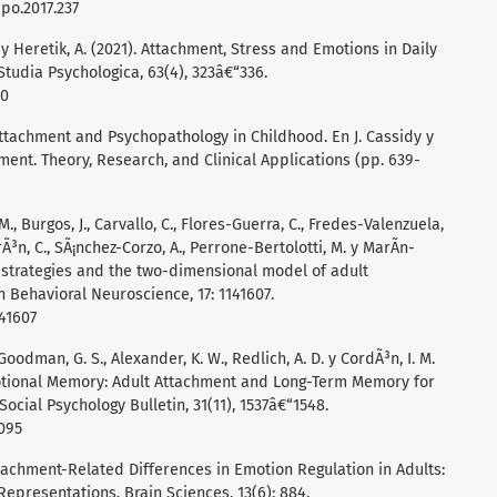
ppo.2017.237
 y Heretik, A. (2021). Attachment, Stress and Emotions in Daily
Studia Psychologica, 63(4), 323â€“336.
30
Attachment and Psychopathology in Childhood. En J. Cassidy y
ment. Theory, Research, and Clinical Applications (pp. 639-
, Burgos, J., Carvallo, C., Flores-Guerra, C., Fredes-Valenzuela,
erÃ³n, C., SÃ¡nchez-Corzo, A., Perrone-Bertolotti, M. y MarÃ­n-
n strategies and the two-dimensional model of adult
in Behavioral Neuroscience, 17: 1141607.
141607
., Goodman, G. S., Alexander, K. W., Redlich, A. D. y CordÃ³n, I. M.
motional Memory: Adult Attachment and Long-Term Memory for
ocial Psychology Bulletin, 31(11), 1537â€“1548.
7095
Attachment-Related Differences in Emotion Regulation in Adults:
epresentations. Brain Sciences, 13(6): 884.