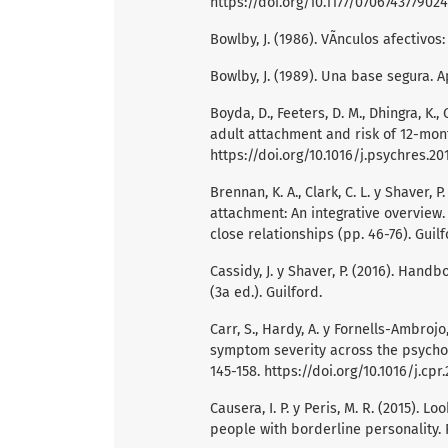
https://doi.org/10.1177/070674377902
Bowlby, J. (1986). VÃ­nculos afectivo
Bowlby, J. (1989). Una base segura. A
Boyda, D., Feeters, D. M., Dhingra, K.,
adult attachment and risk of 12-mont
https://doi.org/10.1016/j.psychres.201
Brennan, K. A., Clark, C. L. y Shaver,
attachment: An integrative overview.
close relationships (pp. 46-76). Guilf
Cassidy, J. y Shaver, P. (2016). Hand
(3a ed.). Guilford.
Carr, S., Hardy, A. y Fornells-Ambroj
symptom severity across the psychos
145-158.
https://doi.org/10.1016/j.cpr.
Causera, I. P. y Peris, M. R. (2015). 
people with borderline personality. 