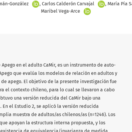
+
+
mán-González
Carlos Calderón Carvajal
María Pía S
+
Maribel Vega-Arce
 Apego en el adulto CaMir, es un instrumento de auto-
 Apego que evalúa los modelos de relación en adultos y
 de apego. El objetivo de la presente investigación fue
a el contexto chileno, para lo cual se llevaron a cabo
 obtuvo una versión reducida del CaMir bajo una
 En el Estudio 2, se aplicó la versión reducida
mplia muestra de adultos/as chilenos/as (n=1246). Los
ue apoyan la estructura interna propuesta, y los
a existencia de equivalencia/invarianza de medida