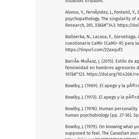
situation. Erlbaum.
Alonso, Y., FernÃ¡ndez, J., Fontanil, Y
psychopathology. The singularity of 
Research, 261, 338â€“343.
https://do
Balluerka, N., Lacasa, F., Gorostiaga,
cuestionario CaMir (CaMir-R) para l
https://tinyurl.com/22axquf3
BarrÃ­a-MuÃ±oz, J. (2015). Estilo de 
femineidad en hombres agresores de s
107â€“123.
https://doi.org/10.4206/re
Bowlby, J. (1969). El apego y la pÃ©rd
Bowlby, J. (1973). El apego y la pÃ©rd
Bowlby, J. (1976). Human personality
human psychobiology (pp. 27-36). Sp
Bowlby, J. (1979). On knowing what 
supposed to feel. The Canadian Journ