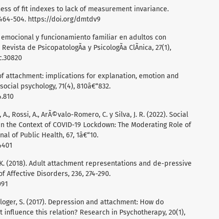
odness of fit indexes to lack of measurement invariance.
 464-504.
https://doi.org/dmtdv9
³n emocional y funcionamiento familiar en adultos con
evista de PsicopatologÃ­a y PsicologÃ­a ClÃ­nica, 27(1),
c.30820
 of attachment: implications for explanation, emotion and
social psychology, 71(4), 810â€“832.
4.810
A., Rossi, A., ArÃ©valo-Romero, C. y Silva, J. R. (2022). Social
 the Context of COVID-19 Lockdown: The Moderating Role of
nal of Public Health, 67, 1â€“10.
4401
 K. (2018). Adult attachment representations and de-pressive
f Affective Disorders, 236, 274-290.
091
 Gloger, S. (2017). Depression and attachment: How do
 influence this relation? Research in Psychotherapy, 20(1),