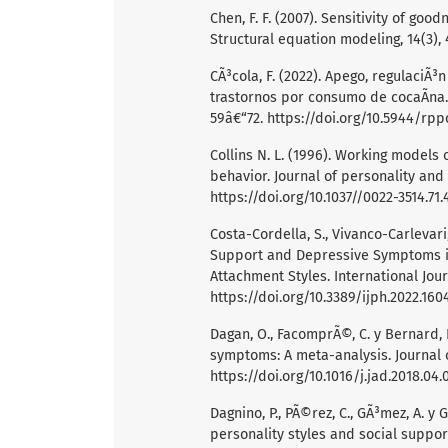
Chen, F. F. (2007). Sensitivity of go
Structural equation modeling, 14(3),
CÃ³cola, F. (2022). Apego, regulaciÃ
trastornos por consumo de cocaÃ­na. R
59â€“72.
https://doi.org/10.5944/rpp
Collins N. L. (1996). Working models
behavior. Journal of personality and 
https://doi.org/10.1037//0022-3514.71.
Costa-Cordella, S., Vivanco-Carlevari, 
Support and Depressive Symptoms in
Attachment Styles. International Jour
https://doi.org/10.3389/ijph.2022.160
Dagan, O., FacomprÃ©, C. y Bernard,
symptoms: A meta-analysis. Journal o
https://doi.org/10.1016/j.jad.2018.04.
Dagnino, P., PÃ©rez, C., GÃ³mez, A. y
personality styles and social support