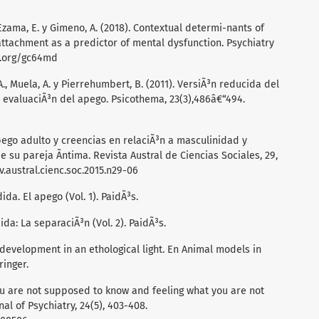
., Ezama, E. y Gimeno, A. (2018). Contextual determi-nants of
attachment as a predictor of mental dysfunction. Psychiatry
i.org/gc64md
 A., Muela, A. y Pierrehumbert, B. (2011). VersiÃ³n reducida del
a evaluaciÃ³n del apego. Psicothema, 23(3),486â€“494.
apego adulto y creencias en relaciÃ³n a masculinidad y
u pareja Ã­ntima. Revista Austral de Ciencias Sociales, 29,
v.austral.cienc.soc.2015.n29-06
ida. El apego (Vol. 1). PaidÃ³s.
ida: La separaciÃ³n (Vol. 2). PaidÃ³s.
 development in an ethological light. En Animal models in
ringer.
you are not supposed to know and feeling what you are not
al of Psychiatry, 24(5), 403-408.