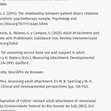
60884
alvo, E. (2014). The relationship between patient object relations
turalistic psychotherapy sample. Psychology and
ps://doi.org/10.1111/papt.12046
Fresno, A., Palomo, G. y Campos, S. (2022). Adult At-tachment and
lts with Problematic Substance Use. Revista Interamericana
oi.org/k2bd
s for assessing secure base use and support in adult
hn y H. Waters (Eds.), Measuring attachment. Developmental
374-399). Guilford.
 Adulto. DesclÃ©e de Brouwer.
(1994). Assessing adult attachment. En M. B. Sperling y W. H.
 Clinical and developmental perspectives (pp. 128-152).
 Adaptation of Collins' revised adult attachment di-mensional
gia (Universidade Federal do Rio Grande do Sul), 28(2), 242-